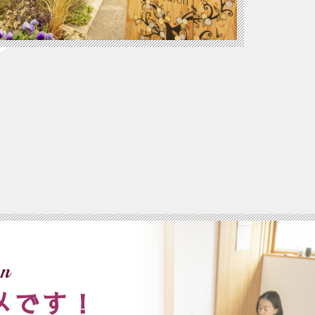
n
メです！