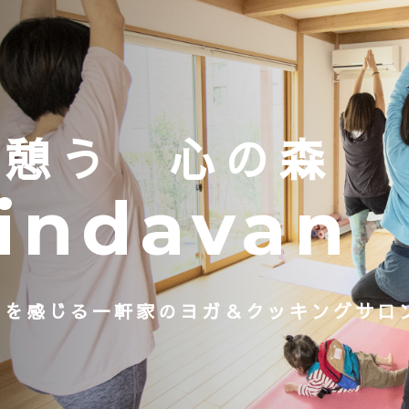
に憩う 心の森
indavan
りを感じる一軒家の
ヨガ＆クッキングサロ