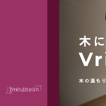
木
Vr
木の温も