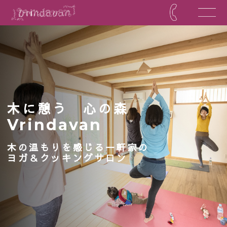
木に憩う 心の森
Vrindavan
木の温もりを感じる一軒家の
ヨガ＆クッキングサロン