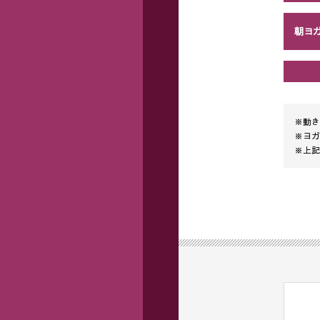
朝ヨ
※動き
※ヨガ
※上記