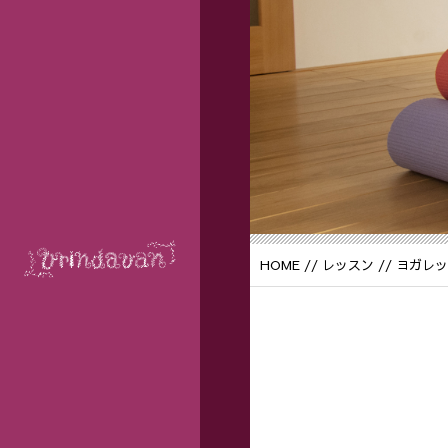
HOME
//
レッスン
// ヨガレ