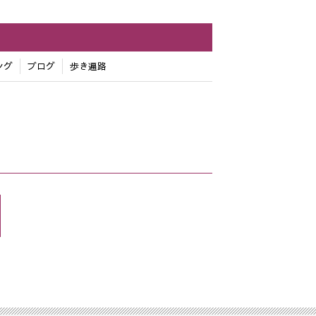
ング
ブログ
歩き遍路