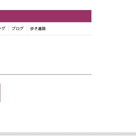
ング
ブログ
歩き遍路