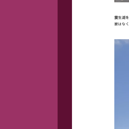
震生湖
家はな