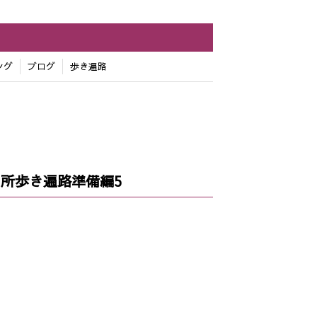
ング
ブログ
歩き遍路
所歩き遍路準備編5