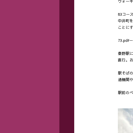
ウォーキ
83コ
中井町
ことに
73.pdfー
秦野駅に
直行。
駅そば
通機関
駅前のベ