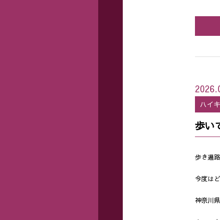
2026.
ハイ
歩い
歩き遍
今度は
神奈川