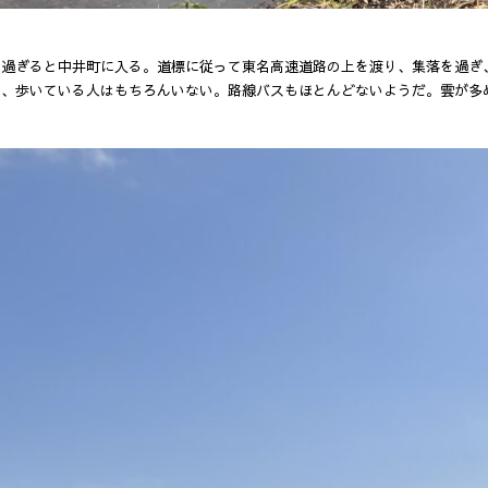
を過ぎると中井町に入る。道標に従って東名高速道路の上を渡り、集落を過ぎ
く、歩いている人はもちろんいない。路線バスもほとんどないようだ。雲が多