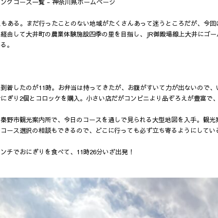
ングコース一覧 - 神奈川県ホームページ
ースもある。まだ行ったことのない地域がたくさんあって迷うところだが、今
を経由して大井町の農業体験施設四季の里を目指し、JR御殿場線上大井にゴ
する。
到着したのが11時。お弁当は持ってきたが、お腹がすいて力が出ないので、
おにぎり2個とコロッケを購入。小さい店だがコンビニより品ぞろえが豊富で
の秦野市観光案内所で、今日のコースを通しで見られる大型地図を入手。観光
やコース選択の相談もできるので、どこに行っても必ず立ち寄るようにしてい
ンチでおにぎりを食べて、11時26分いざ出発！