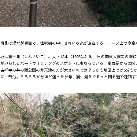
の南側は湧水が豊富で、住宅街の中にきれいな泉が点在する。コース上の今泉
地は震生湖（しんせいこ）。大正12年（1923年）9月1日の関東大震災の
鳥がみられるバードウォッチングのスポットにもなっている。秦野駅から20
ら吉祥寺の井の頭公園の弁天池の方が大きいのでは？しかも地図上では5分も
に一苦労。うろうろ30分ほど迷った挙句、震生湖をぐるっと回る道で迂回す