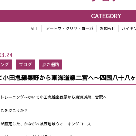
CATEGORY
ALL
アートマ・クリヤ・ヨーガ
お知らせ
ハイキ
03.24
キング
ブログ
歩き遍路
て小田急線秦野から東海道線二宮へ〜四国八十八ヶ
路トレーニング〜歩いて小田急線秦野駅から東海道線二宮駅へ
どこを歩こうか？
県が設定した、かながわ県西地域ウオーキングコース