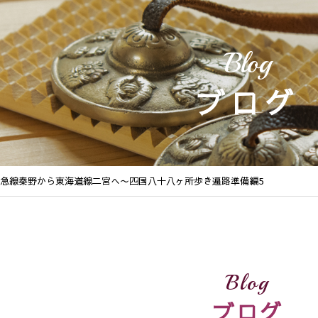
Blog
ブログ
田急線秦野から東海道線二宮へ〜四国八十八ヶ所歩き遍路準備編5
Blog
ブログ