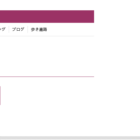
ング
ブログ
歩き遍路