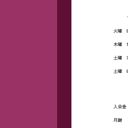
《ス
火曜 
木曜 1
土曜 
土曜 
《
入会金
月謝 