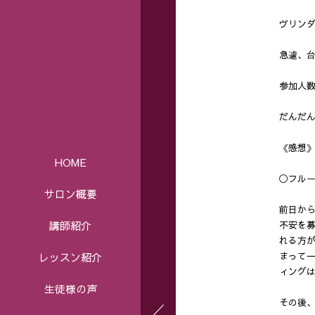
ヴリン
急遽、
参加人
だんだ
《感想
HOME
◯フル
サロン概要
前日か
講師紹介
不安を
れる方
レッスン紹介
まって
ィング
生徒様の声
その後