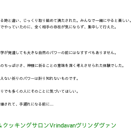
》
やる時と違い、じっくり取り組めて満たされた。みんなで一緒にやると楽しい
りでやっていたのに、全く相手の存在が気にならず、集中して行えた。
科学が発達しても大きな自然のパワーの前にはなすすべもありません。
力のちっぽけさ、神様に祈ることの意味を深く考えさせられた体験でした。
見えない祈りのパワーは計り知れないものです。
とりでも多くの人にそのことに気づいてほしい。
破壊されて、手遅れになる前に…
クッキングサロンVrindavanヴリンダヴァン