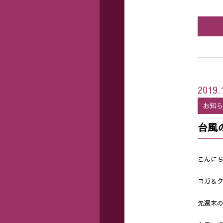
2019.
お知
台風
こんに
ヨガ＆ク
先週末の