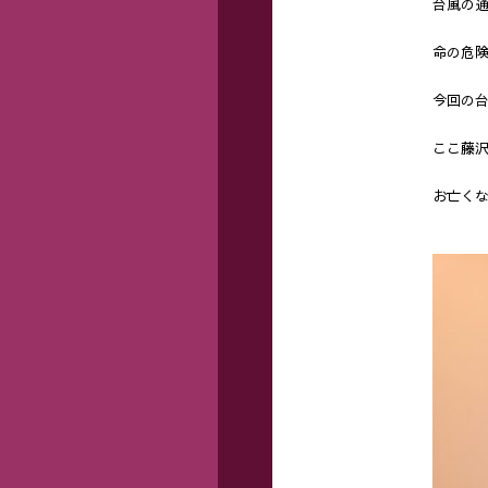
台風の
命の危
今回の
ここ藤
お亡く