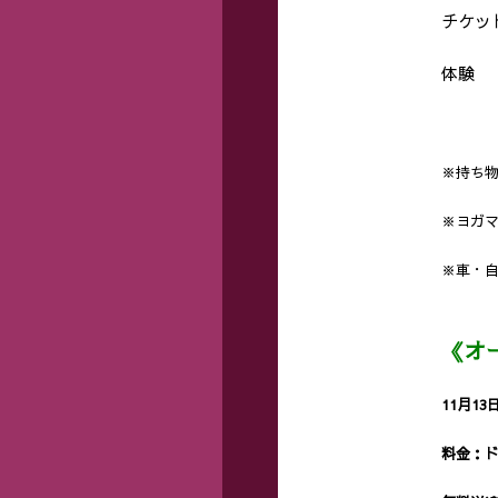
チケット
体験 
※持ち
※ヨガ
※車・
《オ
11月13
料金：