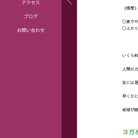
アクセス
《感想
ブログ
◯家で
◯ふた
お問い合わせ
いくら
人間の
目には
早くひ
地球が
ヨガ＆