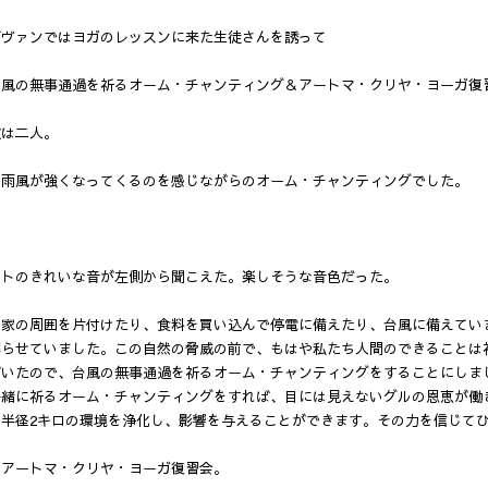
ダヴァンではヨガのレッスンに来た生徒さんを誘って
台風の無事通過を祈るオーム・チャンティング＆アートマ・クリヤ・ヨーガ復
数は二人。
ん雨風が強くなってくるのを感じながらのオーム・チャンティングでした。
》
ートのきれいな音が左側から聞こえた。楽しそうな音色だった。
ら家の周囲を片付けたり、食料を買い込んで停電に備えたり、台風に備えてい
募らせていました。この自然の脅威の前で、もはや私たち人間のできることは
がいたので、台風の無事通過を祈るオーム・チャンティングをすることにしま
一緒に祈るオーム・チャンティングをすれば、目には見えないグルの恩恵が働
は半径2キロの環境を浄化し、影響を与えることができます。その力を信じて
、アートマ・クリヤ・ヨーガ復習会。