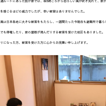
通過ルートにあった我が家では、夜8時ごろから恐ろしい風が吹き荒れて、家
険を感じるほどの威力でしたが、幸い被害はありませんでした。
台風は日本各地に大きな被害をもたらし、一週間たった今現在も避難所で暮ら
沢でも停電したり、家の屋根が飛んだりする被害を受けた地区もありました。
なりになった方、被害を受けた方に心からお見舞い申し上げます。