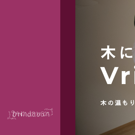
木
Vr
木の温も