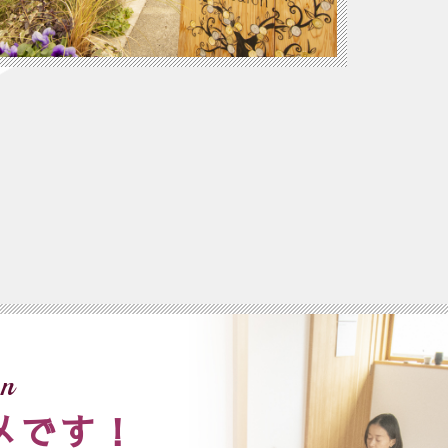
n
メです！