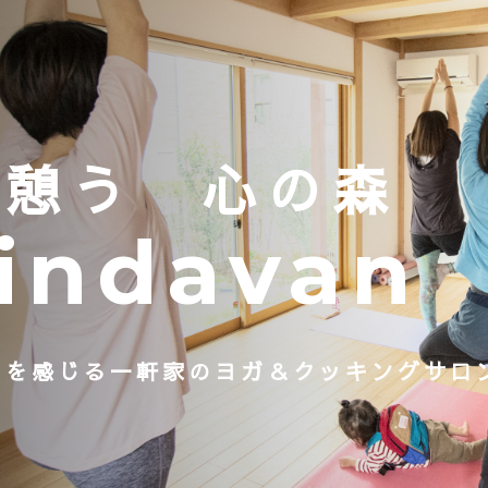
に憩う 心の森
indavan
りを感じる一軒家の
ヨガ＆クッキングサロ