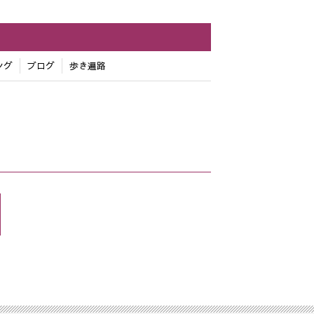
ング
ブログ
歩き遍路